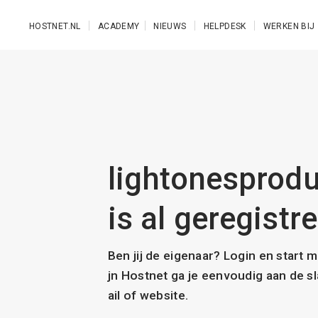
Ga naar de hoofdinhoud
HOSTNET.NL
ACADEMY
NIEUWS
HELPDESK
WERKEN BIJ
lightonesprod
is al geregistr
Ben jij de eigenaar? Login en start 
jn Hostnet ga je eenvoudig aan de 
ail of website.